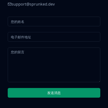
support@sprunked.dev
发送消息