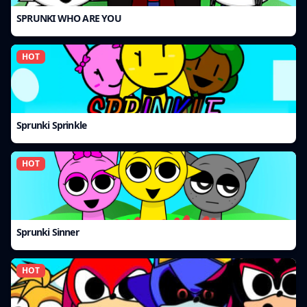
SPRUNKI WHO ARE YOU
HOT
Sprunki Sprinkle
HOT
Sprunki Sinner
HOT