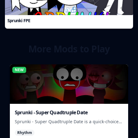
Sprunki FPE
More Mods to Play
NEW
Sprunki - Super Quadtruple Date
Sprunki - Super Quadtruple Date is a quick-choice
dating game where you balance four paths, time
Rhythm
replies, and chase better endings.