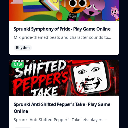
Sprunki Symphony of Pride - Play Game Online
Mix pride-themed beats and character sounds to
build colorful rhythm tracks online.
Rhythm
NEW
Sprunki Anti-Shifted Pepper's Take - Play Game
Online
Sprunki Anti-Shifted Pepper's Take lets players
build unusual rhythm mixes with swapped sounds